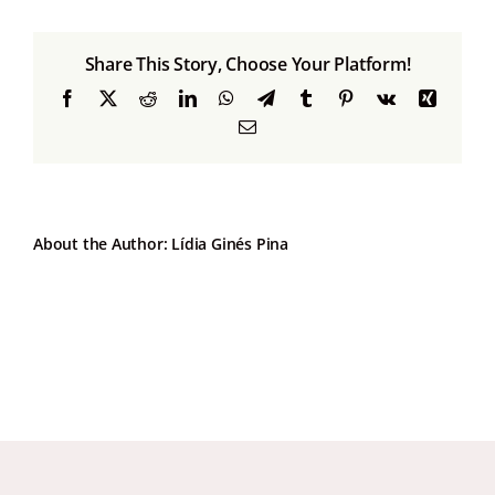
Contacte
Share This Story, Choose Your Platform!
Facebook
X
Reddit
LinkedIn
WhatsApp
Telegram
Tumblr
Pinterest
Vk
Xing
Email:
About the Author:
Lídia Ginés Pina