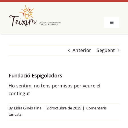
Skip
to
content
Toggle
Navigatio
El projecte
Anterior
Següent
Voluntaris
Fundació Espigoladors
Entitats
Ho sentim, no tens permisos per veure el
contingut
Recursos
By
Lídia Ginés Pina
|
2 d'octubre de 2025
|
Comentaris
Notícies
a
tancats
Fundació
Espigoladors